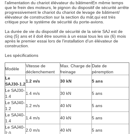
l'alimentation du chariot élévateur du bâtimentEn même temps
que le frein des moteurs, le pignon du dispositif de sécurité arrête
progressivement le chariot du chariot de levage de bâtiment/
élévateur de construction sur la section du mât,qui est très
critique pour le système de sécurité du porte-avions.
La durée de vie du dispositif de sécurité de la série SAJ est de
cinq (5) ans et il doit être soumis à un essai tous les six (6) mois
après le premier essai lors de l'installation d'un élévateur de
construction.
Les spécifications
Vitesse de
Max. Charge de
Date de
Modèle
déclenchement
freinage
péremption
Le
1.2 m/s
30 kN
5 ans
SAJ30-1.2
Le SAJ30-
1.4 m/s
30 kN
5 ans
1.4
Le SAJ40-
1.2 m/s
40 kN
5 ans
1.2
Le SAJ40-
1.4 m/s
40 kN
5 ans
1.4
Le SAJ40-
2.0 m/s
40 kN
5 ans
2.0