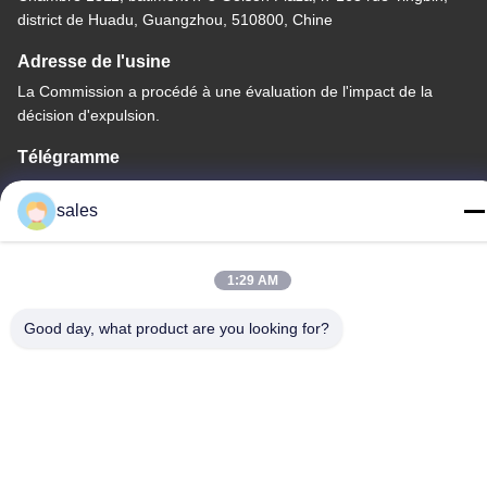
district de Huadu, Guangzhou, 510800, Chine
Adresse de l'usine
La Commission a procédé à une évaluation de l'impact de la
décision d'expulsion.
Télégramme
86-20-36969420
sales
1:29 AM
Chine Bonne qualité Levé sur le chantier Fournisseur. Copyright
Good day, what product are you looking for?
© -2026 GUANGZHOU TECHWAY MACHINERY CORPORATION
. Tous droits réservés.
Politique de confidentialité
|
Plan du site