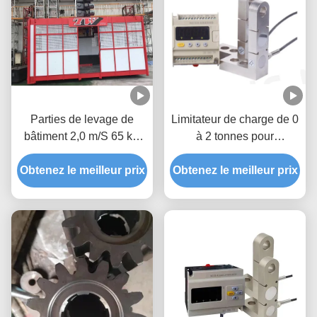
Parties de levage de
Limitateur de charge de 0
bâtiment 2,0 m/S 65 kN
à 2 tonnes pour
Dispositif de sécurité SAJ
gondole/plate-forme
Obtenez le meilleur prix
avec micro-interrupteur
Obtenez le meilleur prix
suspendue avec
affichage à 4 chiffres pour
assurer la sécurité de
l'exploitation