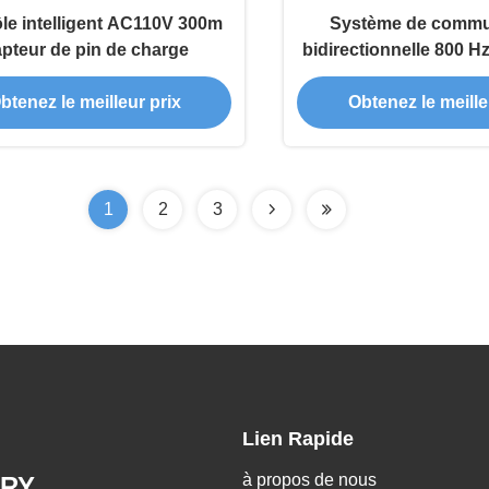
le intelligent AC110V 300m
Système de commu
pteur de pin de charge
bidirectionnelle 800 H
btenez le meilleur prix
Obtenez le meille
1
2
3
Lien Rapide
à propos de nous
RY