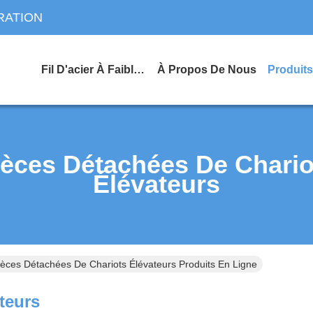
RATION
Fil D'acier À Faible Teneur En Carbone
À Propos De Nous
Produits
ièces Détachées De Chario
Élévateurs
ièces Détachées De Chariots Élévateurs Produits En Ligne
teurs