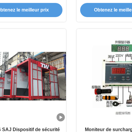
construction
avec alarme de surc
btenez le meilleur prix
Obtenez le meille
assurer un fonction
 SAJ Dispositif de sécurité
Moniteur de surcha