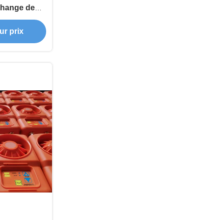
change de
e numérique
ur prix