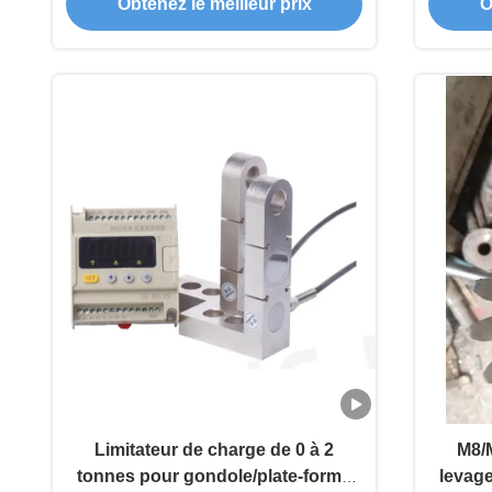
Obtenez le meilleur prix
O
Limitateur de charge de 0 à 2
M8/
tonnes pour gondole/plate-forme
levag