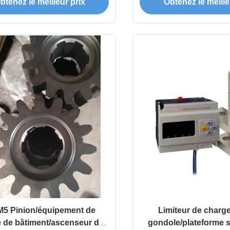
btenez le meilleur prix
Obtenez le meille
M5 Pinion/équipement de
Limiteur de charge
e de bâtiment/ascenseur de
gondole/plateforme