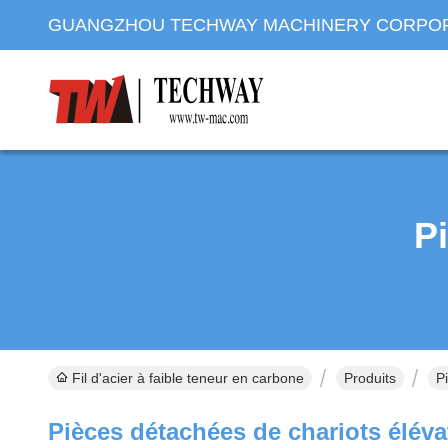
GUANGZHOU TECHWAY MACHINERY CORPO
P
Fil d'acier à faible teneur en carbone
Produits
P
Pièces détachées de chariots éléva