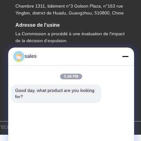
Chambre 1311, bâtiment n°3 Golson Plaza, n°163 rue
Yingbin, district de Huadu, Guangzhou, 510800, Chine
Adresse de l'usine
La Commission a procédé à une évaluation de l'impact
de la décision d'expulsion.
Télégramme
sales
86-20-36969420
5:46 PM
Good day, what product are you looking 
for?
HOU TECHWAY MACHINERY CORPORATION . Tous droits réservés.