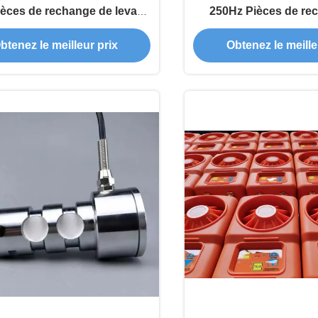
èces de rechange de levage
250Hz Pièces de re
CCC approuvé
levage avec affichag
btenez le meilleur prix
Obtenez le meille