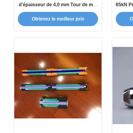
d'épaisseur de 4,0 mm Tour de mât
65kN Pi
avec support pour levage de
Obtenez le meilleur prix
O
bâtiment WICKHAM