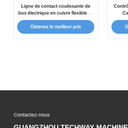
Ligne de contact coulissante de
Contrô
bus électrique en cuivre flexible de
Ca
16 mm2 réutilisable
Obtenez le meilleur prix
O
Contactez-nous
GUANGZHOU TECHWAY MACHINE