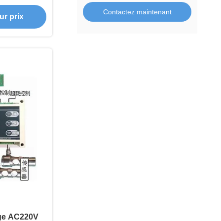
harge pour
Contactez maintenant
ur prix
nement sûr
rge AC220V