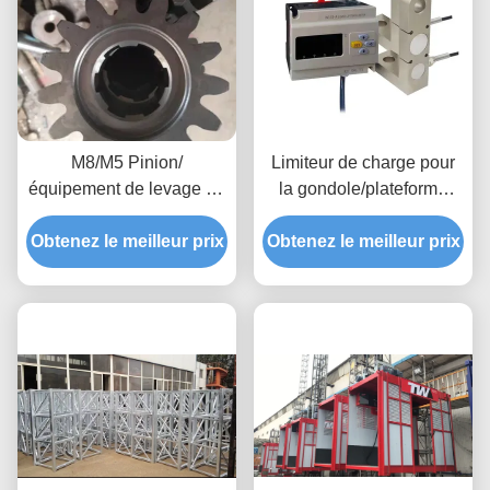
M8/M5 Pinion/
Limiteur de charge pour
équipement de levage de
la gondole/plateforme
bâtiment/ascenseur de
suspendue avec alarme
Obtenez le meilleur prix
construction
Obtenez le meilleur prix
de surcharge pour
assurer un
fonctionnement sûr