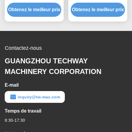
de rechange de levage
électrique en cuivre
avec affichage numérique
Obtenez le meilleur prix
Obtenez le meilleur prix
flexible de 16 mm2
réutilisable
Contactez-nous
GUANGZHOU TECHWAY
MACHINERY CORPORATION
E-mail
inquiry@tw-mac.com
Temps de travail
8:30-17:30