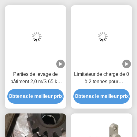
Parties de levage de
Limitateur de charge de 0
bâtiment 2,0 m/S 65 kN
à 2 tonnes pour
Dispositif de sécurité SAJ
gondole/plate-forme
Obtenez le meilleur prix
avec micro-interrupteur
Obtenez le meilleur prix
suspendue avec
affichage à 4 chiffres pour
assurer la sécurité de
l'exploitation