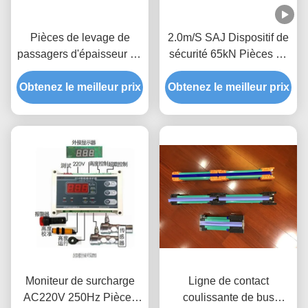
Pièces de levage de
2.0m/S SAJ Dispositif de
passagers d'épaisseur de
sécurité 65kN Pièces de
4,0 mm Tour de mât avec
rechange de levage CCC
Obtenez le meilleur prix
support pour levage de
Obtenez le meilleur prix
approuvé
bâtiment WICKHAM
Moniteur de surcharge
Ligne de contact
AC220V 250Hz Pièces
coulissante de bus