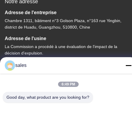
Notre adresse
Adresse de l'entreprise
Chambre 1311, bâtiment n°3 Golson Plaza, n°163 rue Yingbin,
district de Huadu, Guangzhou, 510800, Chine
Adresse de l'usine
La Commission a procédé à une évaluation de l'impact de la
décision d'expulsion.
Télégramme
sales
86-20-36969420
6:49 PM
Good day, what product are you looking for?
Chine Bonne qualité Levé sur le chantier Fournisseur. Copyright
© -2026 GUANGZHOU TECHWAY MACHINERY CORPORATION
. Tous droits réservés.
Politique de confidentialité
|
Plan du site