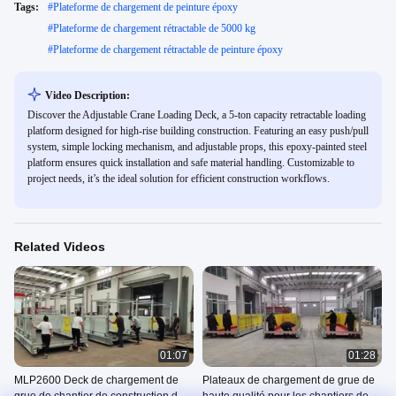
Tags:
#
Plateforme de chargement de peinture époxy
#
Plateforme de chargement rétractable de 5000 kg
#
Plateforme de chargement rétractable de peinture époxy
Video Description:
Discover the Adjustable Crane Loading Deck, a 5-ton capacity retractable loading
platform designed for high-rise building construction. Featuring an easy push/pull
system, simple locking mechanism, and adjustable props, this epoxy-painted steel
platform ensures quick installation and safe material handling. Customizable to
project needs, it’s the ideal solution for efficient construction workflows.
Related Videos
01:07
01:28
MLP2600 Deck de chargement de
Plateaux de chargement de grue de