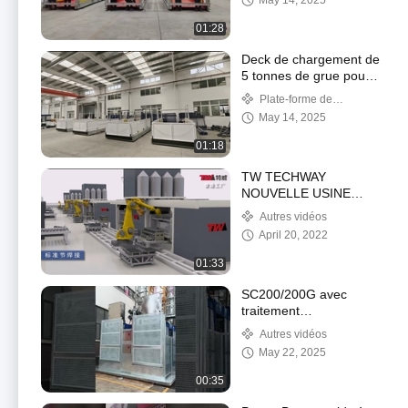
May 14, 2025
construction avec
accessoires et poutres
01:28
galvanisés à chaud
Deck de chargement de
5 tonnes de grue pour
le transport de
Plate-forme de
matériaux
chargement de grue
May 14, 2025
01:18
TW TECHWAY
NOUVELLE USINE
POUR PALANS DE
Autres vidéos
BÂTIMENT
April 20, 2022
01:33
SC200/200G avec
traitement
HDG,0~63m/min,
Autres vidéos
moteur SEW Eurodrive
May 22, 2025
Testé pour un client
américain
00:35