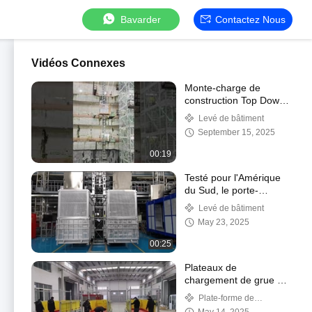
Bavarder
Contactez Nous
Vidéos Connexes
Monte-charge de
construction Top Down
pour les projets de
Levé de bâtiment
tunnels à Singapour
September 15, 2025
00:19
Testé pour l'Amérique
du Sud, le porte-
passagers et le porte-
Levé de bâtiment
matériel pour les
May 23, 2025
immeubles de grande
hauteur
00:25
Plateaux de
chargement de grue de
haute qualité pour les
Plate-forme de
chantiers de
chargement de grue