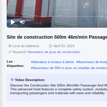
Site de construction 500m 46m/min Passager
Levé de bâtiment
April 03, 2024
Keyword:
Ascenseur de grue de construction
Les
#
élévateur à moteur à béton
#
Ascenseur de leva
étiquettes:
#
Ascenseur de 500 m pour un chantier de constru
Video Description:
Discover the Construction Site 500m 46m/Min Passenger And Mater
This advanced hoist features a complete safety system, modular d
transporting passengers and materials with ease and reliability.