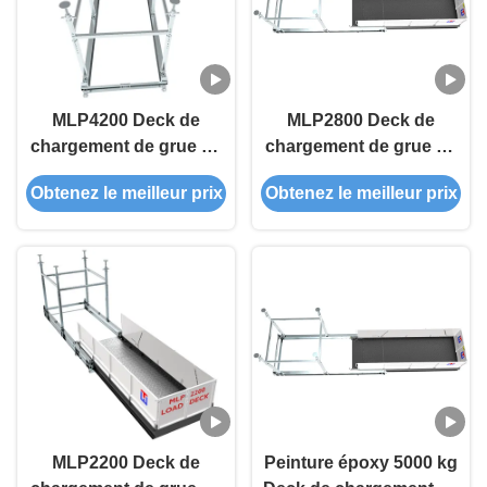
MLP4200 Deck de
MLP2800 Deck de
chargement de grue de
chargement de grue de
5 tonnes pour chantiers
5 tonnes pour chantiers
Obtenez le meilleur prix
Obtenez le meilleur prix
de construction à
de construction à
plusieurs étages
plusieurs étages
MLP2200 Deck de
Peinture époxy 5000 kg