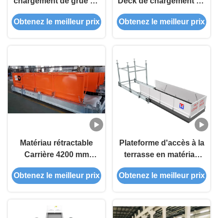
chargement de grue de
Deck de chargement de
5 tonnes pour chantiers
grue pour les chantiers
Obtenez le meilleur prix
Obtenez le meilleur prix
de construction à
de construction
plusieurs étages
Matériau rétractable
Plateforme d'accès à la
Carrière 4200 mm
terrasse en matériau
Largeur Plateformes de
rétractable de 2800 mm
Obtenez le meilleur prix
Obtenez le meilleur prix
chargement de
de largeur MLP2800
construction MLP4200