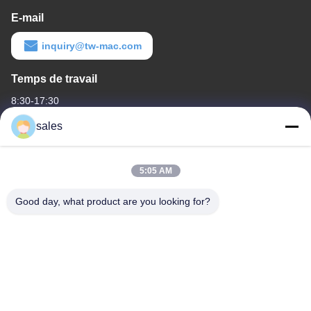
E-mail
inquiry@tw-mac.com
Temps de travail
8:30-17:30
sales
Notre adresse
Adresse de l'entreprise
5:05 AM
Chambre 1311, bâtiment n°3 Golson Plaza, n°163 rue Yingbin,
district de Huadu, Guangzhou, 510800, Chine
Good day, what product are you looking for?
Adresse de l'usine
La Commission a procédé à une évaluation de l'impact de la
décision d'expulsion.
Télégramme
86-20-36969420