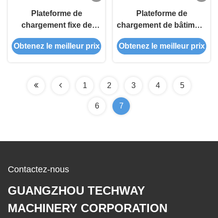
Plateforme de
Plateforme de
chargement fixe de
chargement de bâtiment
2200 mm avec hors-
de 2600 mm, Plateforme
Obtenez le meilleur prix
Obtenez le meilleur prix
bord compact
de chargement de grue
5t
1
2
3
4
5
6
7
Contactez-nous
GUANGZHOU TECHWAY
MACHINERY CORPORATION