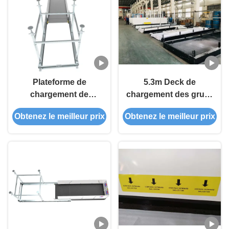
Plateforme de
5.3m Deck de
chargement de
chargement des grues
matériaux rétractable de
extérieures Plateforme
Obtenez le meilleur prix
Obtenez le meilleur prix
260 cm avec système
de chargement des
de verrouillage facile
matériaux 5 tonnes