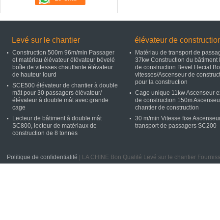
Levé sur le chantier
élévateur de constructio
Construction 500m 96m/min Passager
Matériau de transport de passa
et matériau élévateur élévateur bévelé
37kw Construction du bâtiment 
boîte de vitesses chauffante élévateur
de construction Bevel Hecial Bo
de hauteur lourd
vitesses/Ascenseur de construc
pour la construction
SCE500 élévateur de chantier à double
mât pour 30 passagers élévateur/
Cage unique 11kw Ascenseur ex
élévateur à double mât avec grande
de construction 150m Ascenseu
cage
chantier de construction
Lecteur de bâtiment à double mât
30 m/min Vitesse fixe Ascenseu
SC800, lecteur de matériaux de
transport de passagers SC200
construction de 8 tonnes
Politique de confidentialité
| LA CHINE Bon Qualité Levé sur le chantier Fo