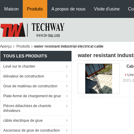
Maison
Produits
A propos de nous
Visite d'usine
Con
Aperçu
Produits
water resistant industrial electrical cable
water resistant industr
TOUS LES PRODUITS
Cabl
Levé sur le chantier
Lire
élévateur de construction
2021-1
Grue de matériau de construction
Plate-forme de chargement de grue
Pièces détachées de chariots
élévateurs
câble électrique de grue
Ascenseur de grue de construction