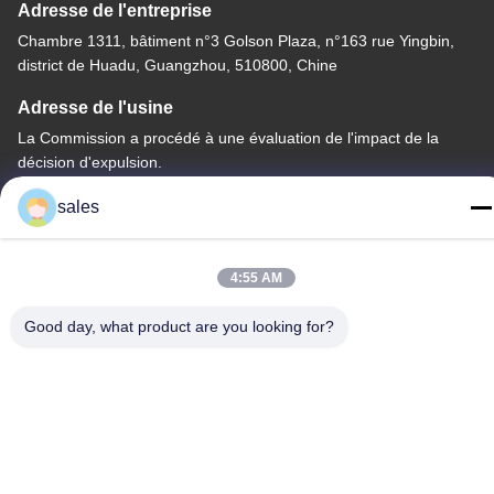
Adresse de l'entreprise
Chambre 1311, bâtiment n°3 Golson Plaza, n°163 rue Yingbin,
district de Huadu, Guangzhou, 510800, Chine
Adresse de l'usine
La Commission a procédé à une évaluation de l'impact de la
décision d'expulsion.
Télégramme
sales
86-20-36969420
4:55 AM
Good day, what product are you looking for?
Chine Bonne qualité Levé sur le chantier Fournisseur. Copyright
© -2026 GUANGZHOU TECHWAY MACHINERY CORPORATION
. Tous droits réservés.
Politique de confidentialité
|
Plan du site