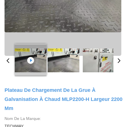
Plateau De Chargement De La Grue À
Galvanisation À Chaud MLP2200-H Largeur 2200
Mm
Nom De La Marque:
TECHWAY