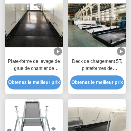
Plate-forme de levage de
Deck de chargement 5T,
grue de chantier de
plateformes de
construction de grande
chargement 5,3m pour les
Obtenez le meilleur prix
hauteur rétractable 2600
Obtenez le meilleur prix
bâtiments MLP3200-H
mm Largeur MLP2600