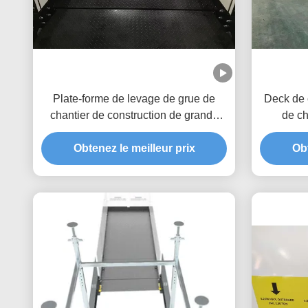
Plate-forme de levage de grue de
Deck de 
chantier de construction de grande
de c
hauteur rétractable 2600 mm Largeur
b
Obtenez le meilleur prix
MLP2600
Obt