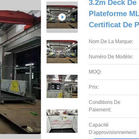
3.2m Deck De
Plateforme M
Certificat De 
Nom De La Marque:
Numéro De Modèle:
MOQ:
Prix:
Conditions De
Paiement:
Capacité
D'approvisionnement: