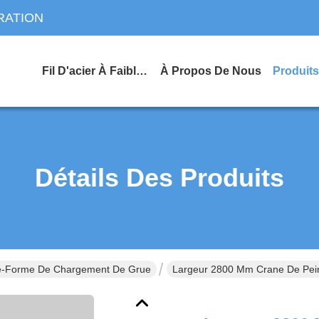
RATION
Fil D'acier À Faible Teneur En Carbone
À Propos De Nous
Produits
Détails Des Produits
e-Forme De Chargement De Grue
Largeur 2800 Mm Crane De Pein