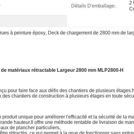
2 
y
Détails D'emballage:
C
ues à peinture époxy
, 
Deck de chargement de 2800 mm de larg
 de matériaux rétractable Largeur 2800 mm MLP2800-H
nçu pour faire face aux défis des chantiers de plusieurs étage
 des chantiers de construction à plusieurs étages en toute sécurit
produit unique pour améliorer l'efficacité et la sécurité de la 
grande hauteur.Il offre une méthode rentable de livraison de mar
aux de plancher particuliers,
tre rétractés, ce qui permet à la grue de fonctionner sans entra