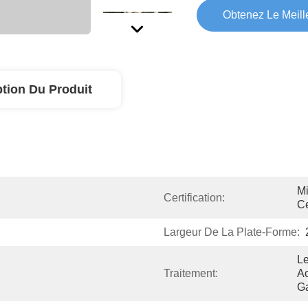
Obtenez Le Meille
ption Du Produit
Mi
Certification:
Ce
Largeur De La Plate-Forme:
Le
Traitement:
Ac
Ga