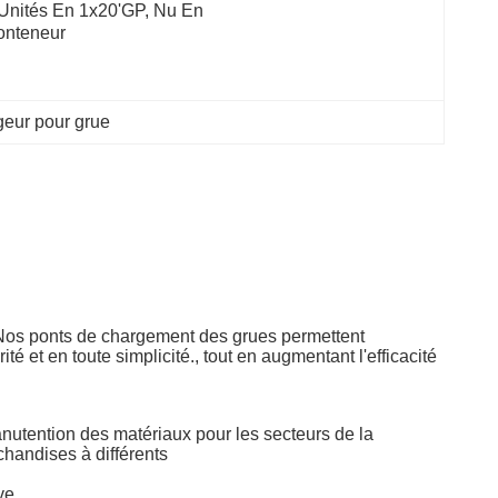
Unités En 1x20'GP, Nu En 
onteneur
eur pour grue
s.Nos ponts de chargement des grues permettent
é et en toute simplicité., tout en augmentant l'efficacité
manutention des matériaux pour les secteurs de la
chandises à différents
ve.