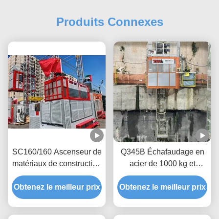
Produits Connexes
SC160/160 Ascenseur de
Q345B Échafaudage en
matériaux de construction
acier de 1000 kg et
à deux mâts, 30
élévateur à pignon pour
ascenseurs de passagers
Obtenez le meilleur prix
Obtenez le meilleur prix
tunnel