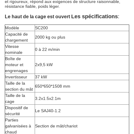
et rigoureux, répond aux exigences de structure raisonnable,
résistance fiable, poids léger.
Les spécifications
:
Le haut de la cage est ouvert
Modèle
SC200
Capacité de
2000 kg ou plus
chargement
Vitesse
0 à 22 m/min
nominale
Boîte de
moteur et
2x9,5 kW
engrenages
Invertisseur
37 kW
Taille de la
650*650*1508 mm
section du mât
Taille de la
3.2x1.5x2.1m
cage
Dispositif de
Le SAJ40-1.2
sécurité
Parties
galvanisées à
Section de mât/chariot
chaud