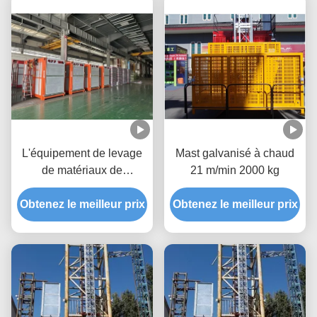
L'équipement de levage
Mast galvanisé à chaud
de matériaux de
21 m/min 2000 kg
construction intelligent
Obtenez le meilleur prix
SC200/200 58m/min sur
Obtenez le meilleur prix
le chantier de
construction