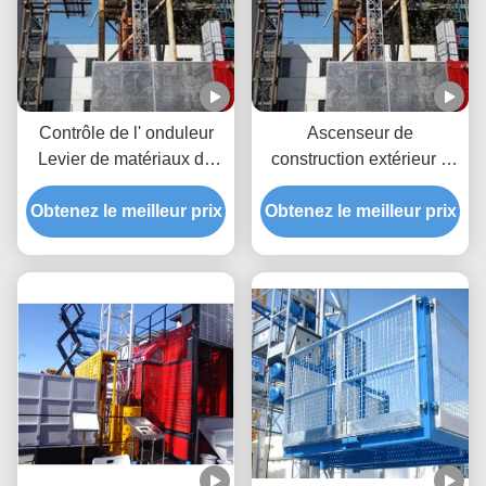
Contrôle de l' onduleur
Ascenseur de
Levier de matériaux de
construction extérieur à
construction, levier de
mât unique
Obtenez le meilleur prix
matériaux de passagers
Obtenez le meilleur prix
de 37 kW