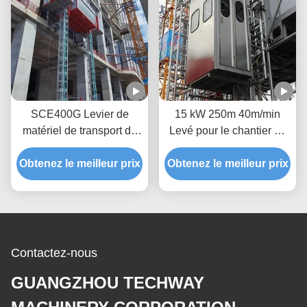
SCE400G Levier de
15 kW 250m 40m/min
matériel de transport de
Levé pour le chantier de
passagers, à double mât
construction avec
Obtenez le meilleur prix
et porte roulante
Obtenez le meilleur prix
onduleur de fréquence
électrique
Contactez-nous
GUANGZHOU TECHWAY