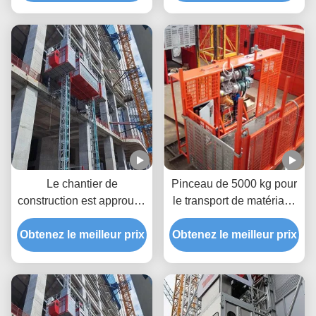
double mât avec grande
matériau
cage
Le chantier de
Pinceau de 5000 kg pour
construction est approuvé
le transport de matériaux
CE
de construction
Obtenez le meilleur prix
Obtenez le meilleur prix