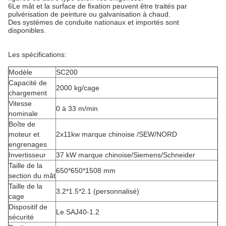
6Le mât et la surface de fixation peuvent être traités par
pulvérisation de peinture ou galvanisation à chaud.
Des systèmes de conduite nationaux et importés sont
disponibles.
Les spécifications:
Modèle
SC200
Capacité de
2000 kg/cage
chargement
Vitesse
0 à 33 m/min
nominale
Boîte de
moteur et
2x11kw marque chinoise /SEW/NORD
engrenages
Invertisseur
37 kW marque chinoise/Siemens/Schneider
Taille de la
650*650*1508 mm
section du mât
Taille de la
3.2*1.5*2.1 (personnalisé)
cage
Dispositif de
Le SAJ40-1.2
sécurité