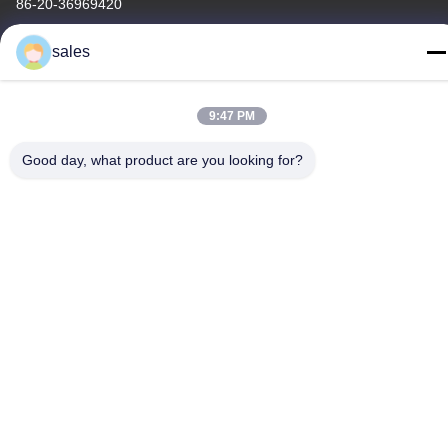
86-20-36969420
sales
9:47 PM
Chine Bonne qualité Levé sur le chantier Fournisseur. Copyright
© -2026 GUANGZHOU TECHWAY MACHINERY CORPORATION
Good day, what product are you looking for?
. Tous droits réservés.
Politique de confidentialité
|
Plan du site