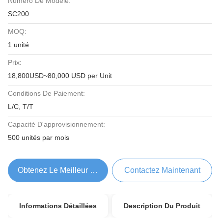
Numéro De Modèle:
SC200
MOQ:
1 unité
Prix:
18,800USD~80,000 USD per Unit
Conditions De Paiement:
L/C, T/T
Capacité D'approvisionnement:
500 unités par mois
Obtenez Le Meilleur Prix
Contactez Maintenant
Informations Détaillées
Description Du Produit