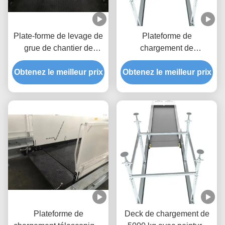
Plate-forme de levage de
Plateforme de
grue de chantier de
chargement de
construction de grande
construction rétractable
Obtenez le meilleur prix
hauteur rétractable 2600
Obtenez le meilleur prix
de 2600 mm anti-
mm Largeur MLP2600
corrosion
Plateforme de
Deck de chargement de