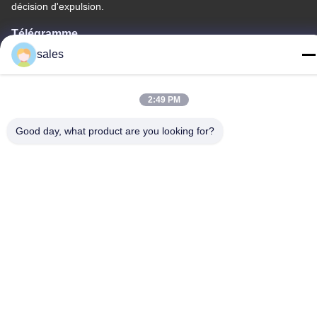
décision d'expulsion.
Télégramme
86-20-36969420
sales
2:49 PM
Good day, what product are you looking for?
Chine Bonne qualité Levé sur le chantier Fournisseur. Copyright
© -2026 GUANGZHOU TECHWAY MACHINERY CORPORATION
. Tous droits réservés.
Politique de confidentialité
|
Plan du site