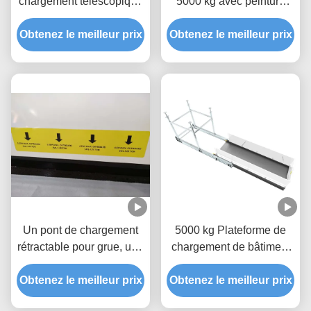
chargement télescopique
5000 kg avec peinture
de 2200 mm pour le
époxy MLP2800-H
Obtenez le meilleur prix
bâtiment
Obtenez le meilleur prix
Un pont de chargement
5000 kg Plateforme de
rétractable pour grue, une
chargement de bâtiment
plateforme de levage de
Galvanisation à chaud
Obtenez le meilleur prix
5000 kg
Obtenez le meilleur prix
MLP4200