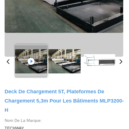
Deck De Chargement 5T, Plateformes De
Chargement 5,3m Pour Les Bâtiments MLP3200-
H
Nom De La Marque:
TECHWAY