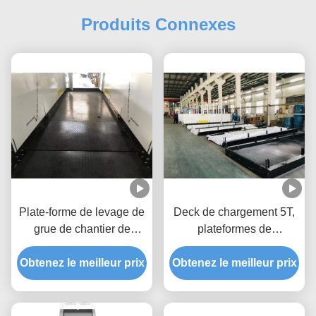
Produits Connexes
Plate-forme de levage de
Deck de chargement 5T,
grue de chantier de
plateformes de
construction de grande
chargement 5,3m pour les
Obtenez le meilleur prix
hauteur rétractable 2600
Obtenez le meilleur prix
bâtiments MLP3200-H
mm Largeur MLP2600