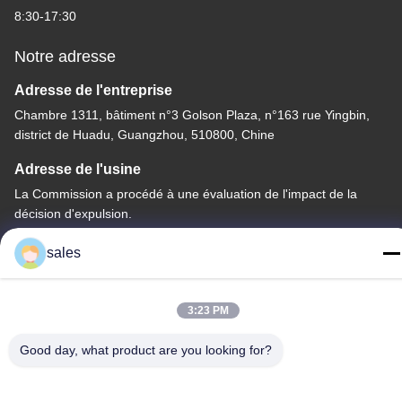
8:30-17:30
Notre adresse
Adresse de l'entreprise
Chambre 1311, bâtiment n°3 Golson Plaza, n°163 rue Yingbin,
district de Huadu, Guangzhou, 510800, Chine
Adresse de l'usine
La Commission a procédé à une évaluation de l'impact de la
décision d'expulsion.
Télégramme
sales
86-20-36969420
3:23 PM
Good day, what product are you looking for?
Chine Bonne qualité Levé sur le chantier Fournisseur. Copyright
© -2026 GUANGZHOU TECHWAY MACHINERY CORPORATION