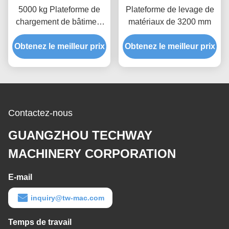
5000 kg Plateforme de
Plateforme de levage de
chargement de bâtiment
matériaux de 3200 mm
Galvanisation à chaud
Obtenez le meilleur prix
MLP4200
Obtenez le meilleur prix
Contactez-nous
GUANGZHOU TECHWAY
MACHINERY CORPORATION
E-mail
inquiry@tw-mac.com
Temps de travail