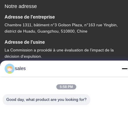
Notre adresse
Adresse de l'entreprise
Chambre 1311, bâtiment n°3 Golson Plaza, n°163 rue Yingbin,
district de Huadu, Guangzhou, 510800, Chine
Adresse de l'usine
La Commission a procédé à une évaluation de l'impact de la
décision d'expulsion.
Télégramme
sales
86-20-36969420
5:58 PM
Good day, what product are you looking for?
Chine Bonne qualité Levé sur le chantier Fournisseur. Copyright
© -2026 GUANGZHOU TECHWAY MACHINERY CORPORATION
. Tous droits réservés.