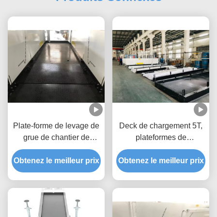
Plate-forme de levage de
Deck de chargement 5T,
grue de chantier de
plateformes de
construction de grande
chargement 5,3m pour les
Obtenez le meilleur prix
hauteur rétractable 2600
Obtenez le meilleur prix
bâtiments MLP3200-H
mm Largeur MLP2600