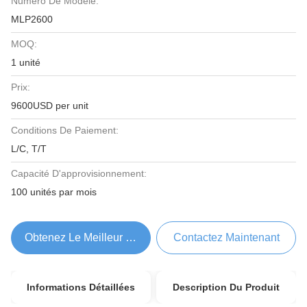
Numéro De Modèle:
MLP2600
MOQ:
1 unité
Prix:
9600USD per unit
Conditions De Paiement:
L/C, T/T
Capacité D'approvisionnement:
100 unités par mois
Obtenez Le Meilleur Prix
Contactez Maintenant
Informations Détaillées
Description Du Produit